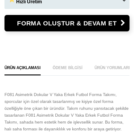
Hızlı Üretim
Arial
00623
00625
00626
LOGO YÜKLE
LOGO SEÇ
Standart üretim sürecimiz 7-10 İş günüdür. Hızlı üretim ile 3 iş
gününde ürünleriniz hazır
FORMA OLUŞTUR & DEVAM ET
HIZLI ÜRETIM İSTIYORUM.
+ 150 TL
ÜRÜN AÇIKLAMASI
ÖDEME BILGISI
ÜRÜN YORUMLARI
F081 Asimetrik Dokular V Yaka Erkek Futbol Forma Takımı,
sporcular için özel olarak tasarlanmış ve kişiye özel forma
özelliğiyle öne çıkan bir üründür. Takım ruhunu yansıtacak şekilde
tasarlanan F081 Asimetrik Dokular V Yaka Erkek Futbol Forma
Takımı, sahada hem estetik hem de işlevsellik sunar. Bu forma,
halı saha forması ile dayanıklılık ve konforu bir araya getiriyor.