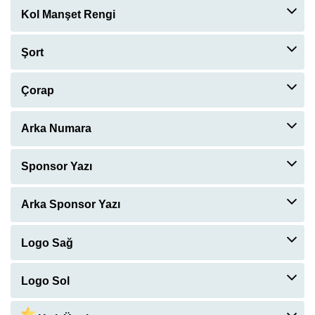
Kol Manşet Rengi
Şort
ŞORT İSTIYORUM.
+120TL
Çorap
ÇORAP İSTIYORUM.
+ 60 TL
Arka Numara
ARKA NUMARA İSTIYORUM.
Sponsor Yazı
ÖN SPONSOR YAZISI İSTIYORUM.
Arka Sponsor Yazı
ARKA SPONSOR YAZISI İSTIYORUM.
Logo Sağ
Logo Sol
Arial
00623
00625
00626
LOGO YÜKLE
LOGO SEÇ