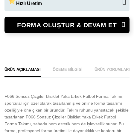
Hızlı Üretim
Arial
00623
00625
00626
LOGO YÜKLE
LOGO SEÇ
Standart üretim sürecimiz 7-10 İş günüdür. Hızlı üretim ile 3 iş
gününde ürünleriniz hazır
FORMA OLUŞTUR & DEVAM ET
HIZLI ÜRETIM İSTIYORUM.
+ 150 TL
ÜRÜN AÇIKLAMASI
ÖDEME BILGISI
ÜRÜN YORUMLARI
F066 Sonsuz Çizgiler Bisiklet Yaka Erkek Futbol Forma Takımı,
sporcular için özel olarak tasarlanmış ve online forma tasarımı
özelliğiyle öne çıkan bir üründür. Takım ruhunu yansıtacak şekilde
tasarlanan F066 Sonsuz Çizgiler Bisiklet Yaka Erkek Futbol
Forma Takımı, sahada hem estetik hem de işlevsellik sunar. Bu
forma, profesyonel forma üretimi ile dayanıklılık ve konforu bir