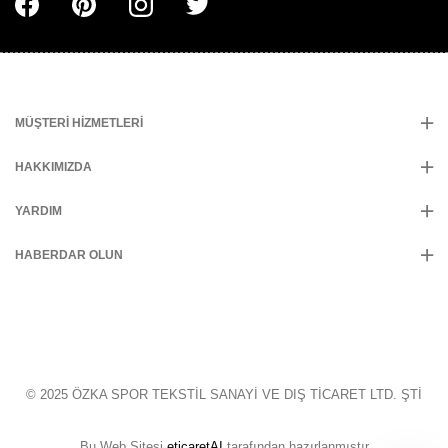
MÜŞTERI HIZMETLERI
HAKKIMIZDA
YARDIM
HABERDAR OLUN
© 2025 ÖZKA SPOR TEKSTİL SANAYİ VE DIŞ TİCARET LTD. ŞTİ
Bu Web Sitesi
eticaretAI
tarafından hazırlanmıştır