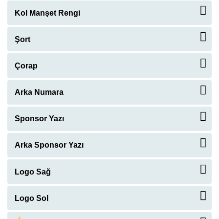
Kol Manşet Rengi
Şort
ŞORT İSTIYORUM.
+120TL
Çorap
ÇORAP İSTIYORUM.
+ 60 TL
Arka Numara
ARKA NUMARA İSTIYORUM.
Sponsor Yazı
ÖN SPONSOR YAZISI İSTIYORUM.
Arka Sponsor Yazı
ARKA SPONSOR YAZISI İSTIYORUM.
Logo Sağ
Logo Sol
Arial
00623
00625
00626
LOGO YÜKLE
LOGO SEÇ